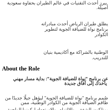
يبرز أحدث التقنيات في عالم الطيران بحفاوة سعودية
أصيلة.
يطلق طيران الرياض أحدث مبادراته
برنامج نواة للضيافة الجوية لتطوير
الكوادر
الوطنية بالشراكة مع أكاديمية بنيان
للتدريب.
About the Role
عن برنامج "نواة للضيافة الجوية": بداية مسار مهني
يأخذك إلى آفاق جديدة
صُمم برنامج "نواة للضيافة الجوية" ليؤهل جيلًا جديدًا من
طاقم الضيافة الجوية من الكوادر الوطنية، ممن
يمتلكون الشغف، والالتزام، والاستعداد ليكونوا الواجهة